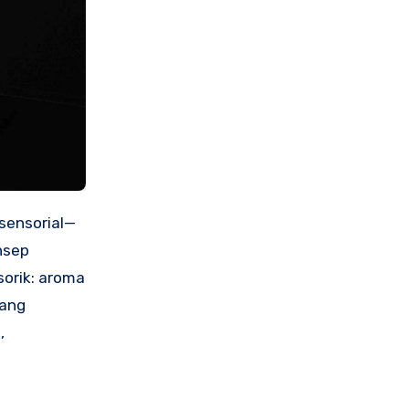
sensorial—
nsep
orik: aroma
yang
,