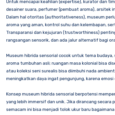
Untuk mencapai keahlian (expertise), kurator dan tim 
desainer suara, perfumer (pembuat aroma), arsitek in
Dalam hal otoritas (authoritativeness), museum perlu
aroma yang aman, kontrol suhu dan kelembapan, ser
Transparansi dan kejujuran (trustworthiness) penti
rangsangan sensorik, dan ada jalur alternatif bagi o
Museum hibrida sensorial cocok untuk tema budaya, se
aroma tumbuhan asli; ruangan masa kolonial bisa dise
atau koleksi seni surealis bisa diimbuhi nada ambie
meningkatkan daya ingat pengunjung, karena emosi 
Konsep museum hibrida sensorial berpotensi mempe
yang lebih immersif dan unik. Jika dirancang secara
semacam ini bisa menjadi tolok ukur baru bagaimana