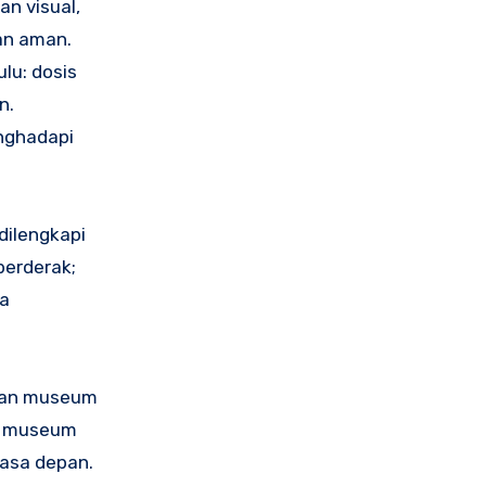
an visual,
dan aman.
lu: dosis
n.
enghadapi
dilengkapi
berderak;
sa
aman museum
n, museum
masa depan.