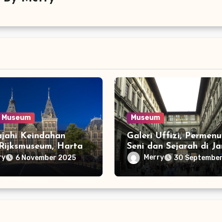
Museum
Museum
ajahi Keindahan
Galeri Uffizi, Permen
 Rijksmuseum, Harta
Seni dan Sejarah di J
Seni Belanda
Florence
ry
Merry
6 November 2025
30 Septembe