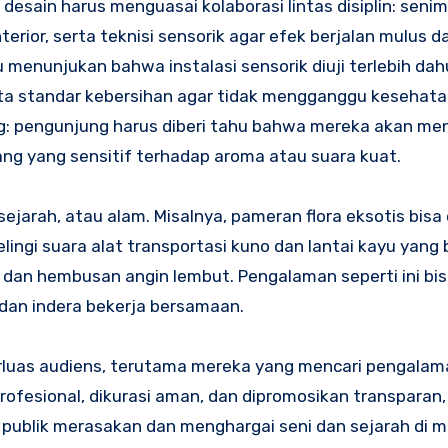
desain harus menguasai kolaborasi lintas disiplin: senim
terior, serta teknisi sensorik agar efek berjalan mulus 
 menunjukan bahwa instalasi sensorik diuji terlebih dahu
ta standar kebersihan agar tidak mengganggu kesehata
ng: pengunjung harus diberi tahu bahwa mereka akan m
rang yang sensitif terhadap aroma atau suara kuat.
jarah, atau alam. Misalnya, pameran flora eksotis bisa 
lingi suara alat transportasi kuno dan lantai kayu yang 
nt dan hembusan angin lembut. Pengalaman seperti ini bi
dan indera bekerja bersamaan.
rluas audiens, terutama mereka yang mencari pengal
 profesional, dikurasi aman, dan dipromosikan transpara
 publik merasakan dan menghargai seni dan sejarah di 