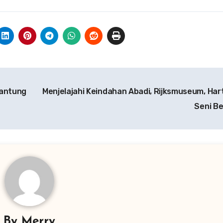
Jantung
Menjelajahi Keindahan Abadi, Rijksmuseum, Har
Seni B
By
Merry