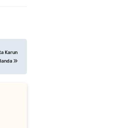
ta Karun
elanda