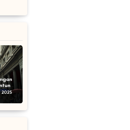
ungan
antung
r 2025