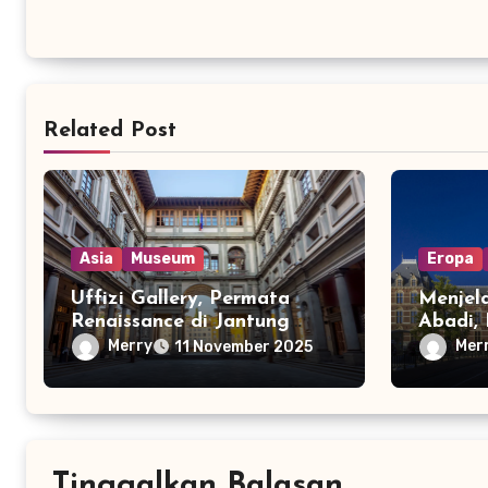
Related Post
Asia
Museum
Eropa
Uffizi Gallery, Permata
Menjel
Renaissance di Jantung
Abadi,
Firenze yang Hidup
Karun 
Merry
Mer
11 November 2025
Kembali di 2025
Tinggalkan Balasan