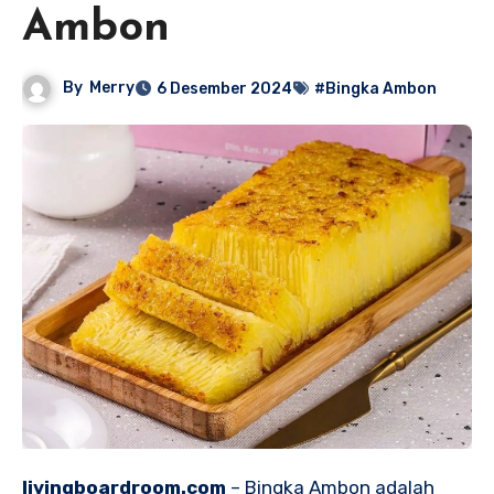
Ambon
By
Merry
6 Desember 2024
#Bingka Ambon
livingboardroom.com
– Bingka Ambon adalah