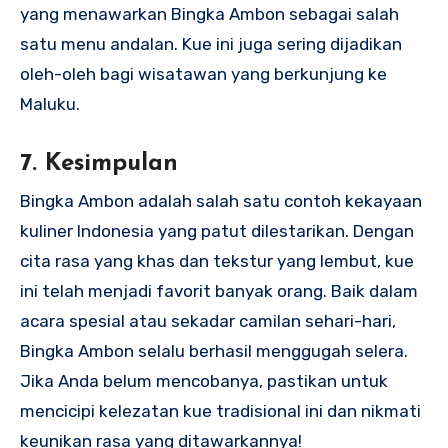
yang menawarkan Bingka Ambon sebagai salah
satu menu andalan. Kue ini juga sering dijadikan
oleh-oleh bagi wisatawan yang berkunjung ke
Maluku.
7.
Kesimpulan
Bingka Ambon adalah salah satu contoh kekayaan
kuliner Indonesia yang patut dilestarikan. Dengan
cita rasa yang khas dan tekstur yang lembut, kue
ini telah menjadi favorit banyak orang. Baik dalam
acara spesial atau sekadar camilan sehari-hari,
Bingka Ambon selalu berhasil menggugah selera.
Jika Anda belum mencobanya, pastikan untuk
mencicipi kelezatan kue tradisional ini dan nikmati
keunikan rasa yang ditawarkannya!