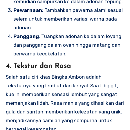
kemudian campurkan ke dalam adonan tepung.
Pewarnaan
: Tambahkan pewarna alami sesuai
selera untuk memberikan variasi warna pada
adonan.
Panggang
: Tuangkan adonan ke dalam loyang
dan panggang dalam oven hingga matang dan
berwarna kecokelatan.
4.
Tekstur dan Rasa
Salah satu ciri khas Bingka Ambon adalah
teksturnya yang lembut dan kenyal. Saat digigit,
kue ini memberikan sensasi lembut yang sangat
memanjakan lidah. Rasa manis yang dihasilkan dari
gula dan santan memberikan kelezatan yang unik,
menjadikannya camilan yang sempurna untuk
berbagai kesempatan.