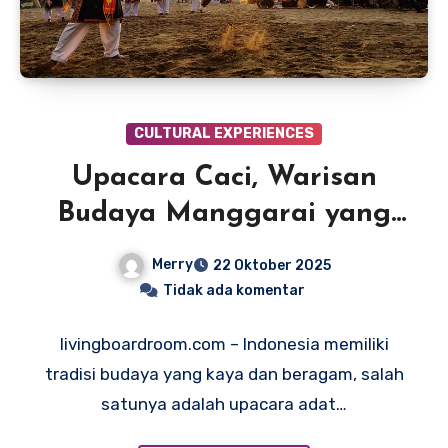
CULTURAL EXPERIENCES
Upacara Caci, Warisan
Budaya Manggarai yang
Menegangkan dan Penuh
Merry
22 Oktober 2025
Makna
Tidak ada komentar
livingboardroom.com – Indonesia memiliki
tradisi budaya yang kaya dan beragam, salah
satunya adalah upacara adat…