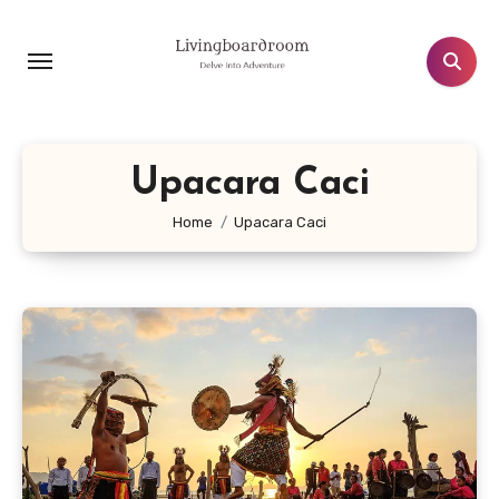
Lewati
ke
konten
Upacara Caci
Home
Upacara Caci