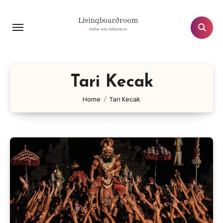
Lewati
ke
konten
Tari Kecak
Home
Tari Kecak