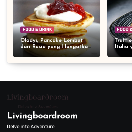
FOOD & DRINK
FOOD &
Oladyi, Pancake Lembut
Truffl
dari Rusia yang Hangatkan
Italia
Meja Makan Keluarga
Aroma
Livingboardroom
Delve into Adventure