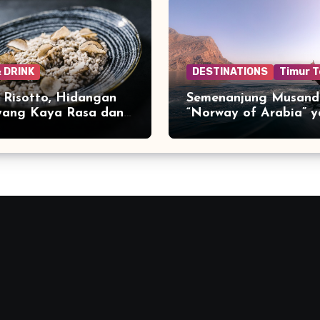
 DRINK
DESTINATIONS
Timur 
e Risotto, Hidangan
Semenanjung Musand
 yang Kaya Rasa dan
“Norway of Arabia” 
Menakjubkan di Ujun
Jazirah Arab