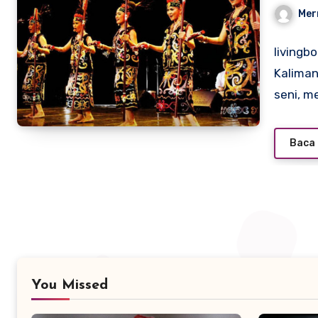
Day
Mer
livingb
Kaliman
seni, m
Baca 
You Missed