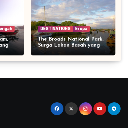
Tengah
DESTINATIONS
Eropa
am,
The Broads National Park,
yang
Surga Lahan Basah yang
g
Tenang di Inggris Timur