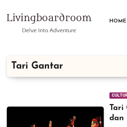
Lewati
ke
konten
HOME
Tari Gantar
CULTU
Tari
dan 