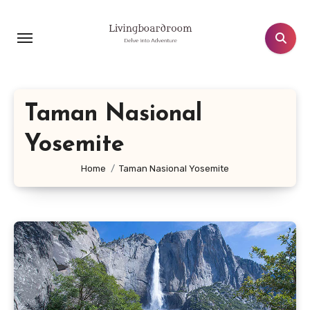
Lewati
ke
konten
Taman Nasional
Yosemite
Home
Taman Nasional Yosemite