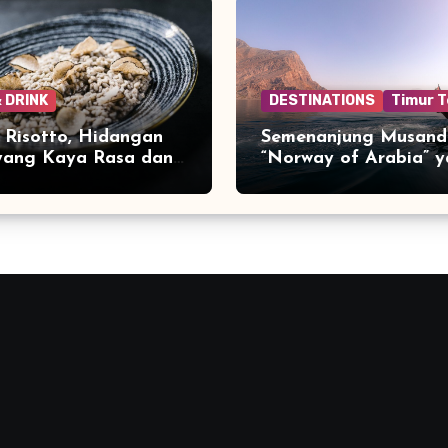
 DRINK
DESTINATIONS
Timur 
e Risotto, Hidangan
Semenanjung Musand
 yang Kaya Rasa dan
“Norway of Arabia” 
Menakjubkan di Ujun
Jazirah Arab