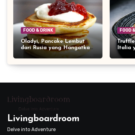
FOOD & DRINK
FOOD &
Oladyi, Pancake Lembut
Truffl
dari Rusia yang Hangatkan
Italia
Meja Makan Keluarga
Aroma
Livingboardroom
Delve into Adventure