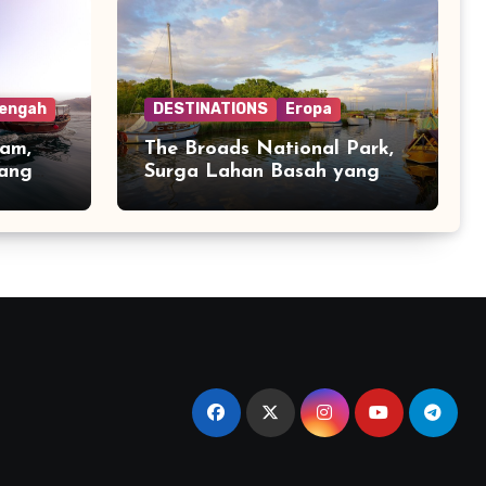
Tengah
DESTINATIONS
Eropa
am,
The Broads National Park,
yang
Surga Lahan Basah yang
g
Tenang di Inggris Timur