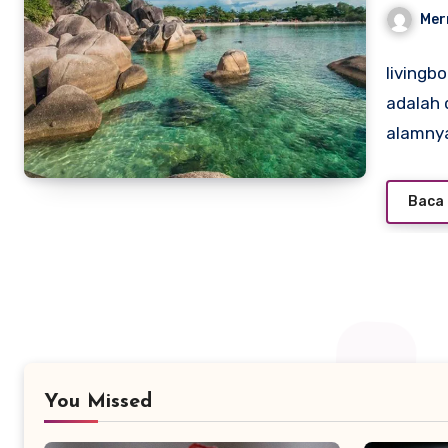
Mer
livingb
adalah
alamny
Baca 
You Missed