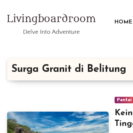
Lewati
ke
konten
HOME
Surga Granit di Belitung
Pantai
Kein
Ting