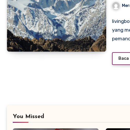
Petu
Mer
livingb
yang me
pemand
Baca 
You Missed