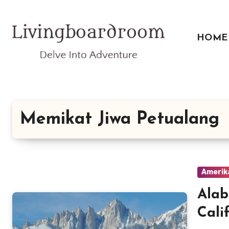
Lewati
ke
konten
HOME
Memikat Jiwa Petualang
Amerik
Alab
Cali