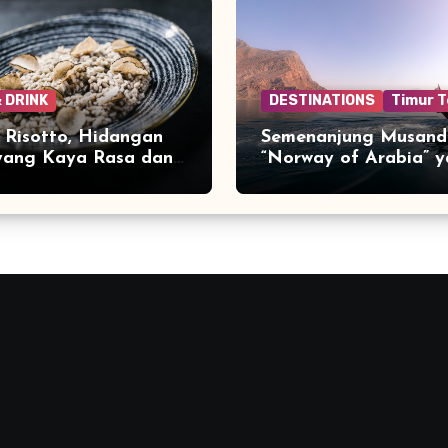
 DRINK
DESTINATIONS
Timur 
e Risotto, Hidangan
Semenanjung Musand
 yang Kaya Rasa dan
“Norway of Arabia” 
Menakjubkan di Ujun
Jazirah Arab