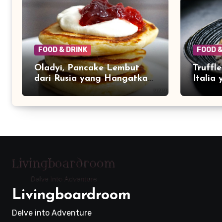
FOOD & DRINK
FOOD &
Oladyi, Pancake Lembut
Truffl
dari Rusia yang Hangatkan
Italia
Meja Makan Keluarga
Aroma
Livingboardroom
Delve into Adventure