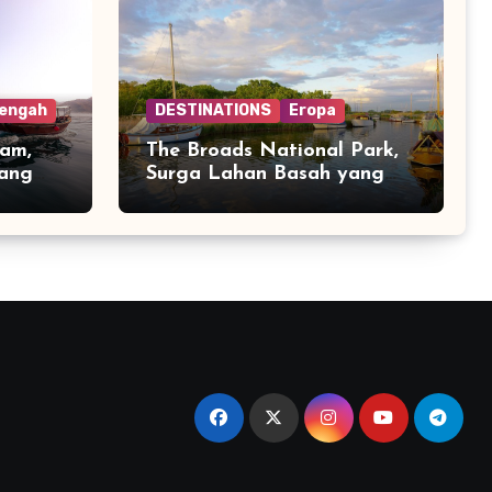
Tengah
DESTINATIONS
Eropa
am,
The Broads National Park,
yang
Surga Lahan Basah yang
g
Tenang di Inggris Timur