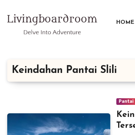
Lewati
ke
konten
HOME
Keindahan Pantai Slili
Pantai
Kein
Ters