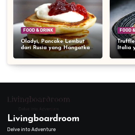
FOOD & DRINK
FOOD &
Oladyi, Pancake Lembut
Truffl
dari Rusia yang Hangatkan
Italia
Meja Makan Keluarga
Aroma
Livingboardroom
Delve into Adventure