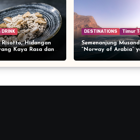
 DRINK
DESTINATIONS
Timur 
e Risotto, Hidangan
Semenanjung Musand
 yang Kaya Rasa dan
“Norway of Arabia” 
Menakjubkan di Ujun
Jazirah Arab