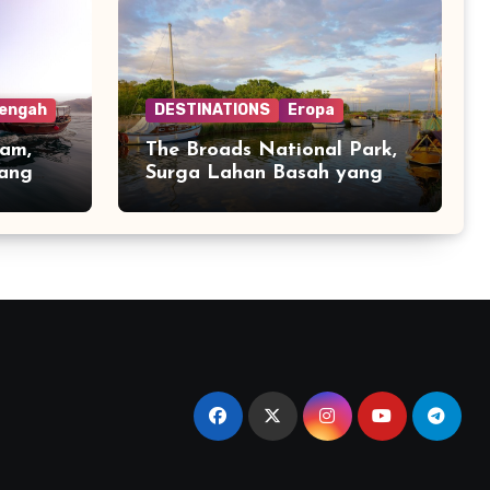
Tengah
DESTINATIONS
Eropa
am,
The Broads National Park,
yang
Surga Lahan Basah yang
g
Tenang di Inggris Timur