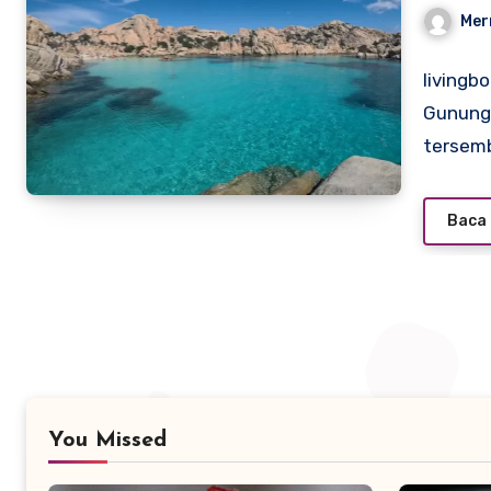
Mer
livingbo
Gunungk
tersem
Baca 
You Missed