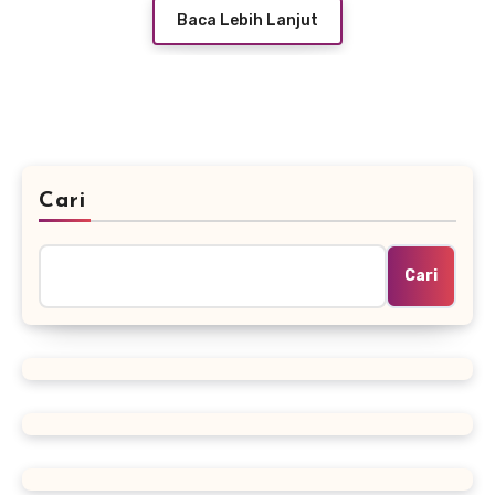
Baca Lebih Lanjut
Cari
Cari