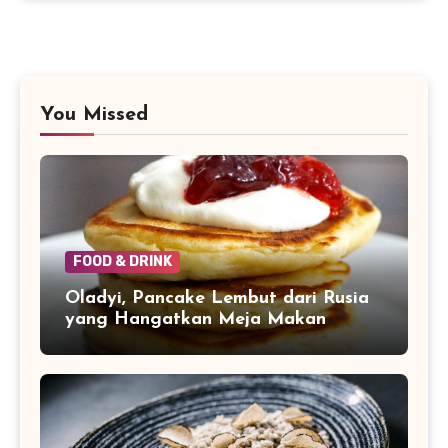
You Missed
FOOD & DRINK
Oladyi, Pancake Lembut dari Rusia
yang Hangatkan Meja Makan
Keluarga