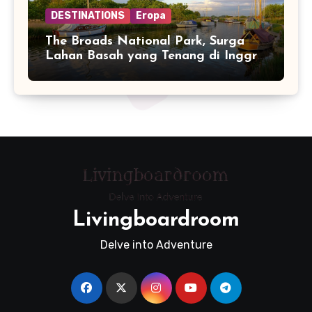
DESTINATIONS
Eropa
The Broads National Park, Surga
Lahan Basah yang Tenang di Inggris
Timur
Livingboardroom
Delve into Adventure