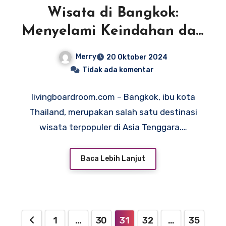
Wisata di Bangkok:
Menyelami Keindahan dan
Budaya Kota
Merry
20 Oktober 2024
Tidak ada komentar
livingboardroom.com – Bangkok, ibu kota
Thailand, merupakan salah satu destinasi
wisata terpopuler di Asia Tenggara.…
Baca Lebih Lanjut
Paginasi
1
…
30
31
32
…
35