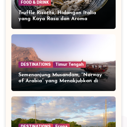
FOOD & DRINK
Truffle Risotto, Hidangan Italia
yang Kaya Rasa dan Aroma
DESTINATIONS
Timur Tengah
Semenanjung Musandam, “Norway
of Arabia” yang Menakjubkan di
Ujung Jazirah Arab
DESTINATIONS
Eropa