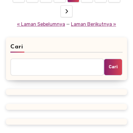
pos
« Laman Sebelumnya
—
Laman Berikutnya »
Cari
Cari